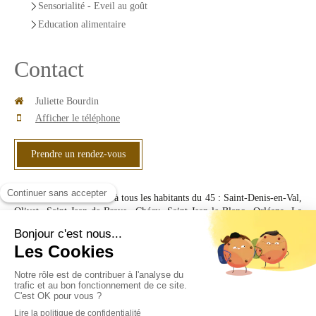
Sensorialité - Eveil au goût
Education alimentaire
Contact
Juliette Bourdin
Afficher le téléphone
Prendre un rendez-vous
Le cabinet est accessible à tous les habitants du 45 : Saint-Denis-en-Val,
Olivet, Saint-Jean-de-Braye, Chécy, Saint-Jean-le-Blanc, Orléans, La
Chapelle-Saint-Mesmin, Jargeau, La-Ferté-Saint-Aubin, Sandillon,
Férolles, Vienne-en-Val, Tigy, Jargeau, Marcilly-en-Villette,
Ménestreau-en-Villette, Vannes-sur-cosson, Viglain, Sennely, Isdes,
Sully-sur-Loire, Châteauneuf-sur-Loire, Sandillon, Neuvy-en-Sullias,
Saint-Cyr-en-Val, Ouvrouer-les-champs
©2019 Juliette Bourdin - Diététicienne Nutritionniste