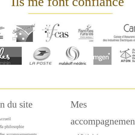
Ils me font confiance
n du site
Mes
accompagnemen
ccueil
a philosophie
es accompagnements