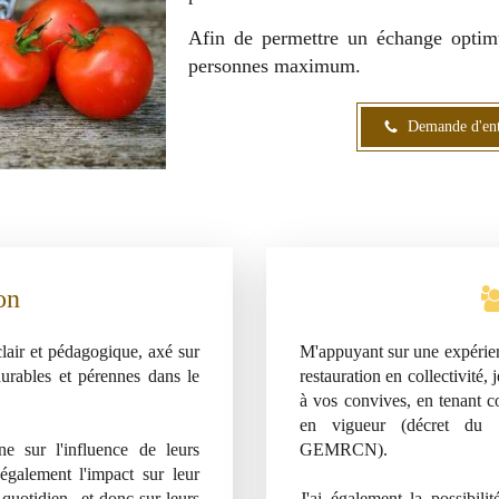
Afin de permettre un échange optim
personnes maximum.
Demande d'ent
on
lair et pédagogique, axé sur
M'appuyant sur une expérien
durables et pérennes dans le
restauration en collectivité
à vos convives, en tenant c
en vigueur (décret du 
ne sur l'influence de leurs
GEMRCN).
également l'impact sur leur
 quotidien...et donc sur leurs
J'ai également la possibil