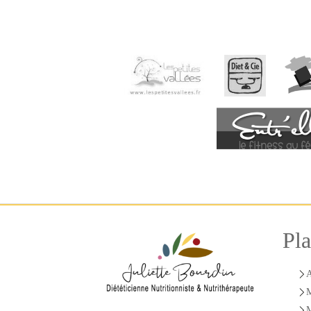
Pla
A
M
M