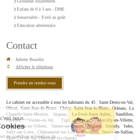
Grossesse Allaitement
Enfant de 0 à 3 ans - DME
Sensorialité - Eveil au goût
Education alimentaire
Contact
Juliette Bourdin
Afficher le téléphone
Prendre un rendez-vous
Le cabinet est accessible à tous les habitants du 45 : Saint-Denis-en-Val,
Olivet, Saint-Jean-de-Braye, Chécy, Saint-Jean-le-Blanc, Orléans, La
Chapelle-Saint-Mesmin, Jargeau, La-Ferté-Saint-Aubin, Sandillon,
Férolles, Vienne-en-Val, Tigy, Jargeau, Marcilly-en-Villette,
Ménestreau-en-Villette, Vannes-sur-cosson, Viglain, Sennely, Isdes,
Sully-sur-Loire, Châteauneuf-sur-Loire, Sandillon, Neuvy-en-Sullias,
Saint-Cyr-en-Val, Ouvrouer-les-champs