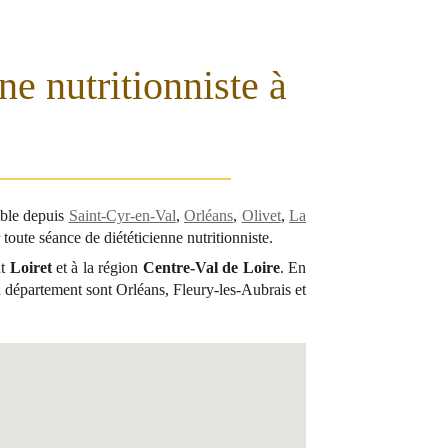
ne nutritionniste à
ible depuis
Saint-Cyr-en-Val
,
Orléans
,
Olivet
,
La
toute séance de diététicienne nutritionniste.
nt
Loiret
et à la région
Centre-Val de Loire
. En
du département sont Orléans, Fleury-les-Aubrais et