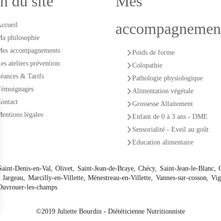
n du site
Mes
accompagnemen
ccueil
a philosophie
es accompagnements
Poids de forme
es ateliers prévention
Colopathie
éances & Tarifs
Pathologie physiologique
émoignages
Alimentation végétale
ontact
Grossesse Allaitement
entions légales
Enfant de 0 à 3 ans - DME
Sensorialité - Eveil au goût
Education alimentaire
 Saint-Denis-en-Val, Olivet, Saint-Jean-de-Braye, Chécy, Saint-Jean-le-Blanc
 Jargeau, Marcilly-en-Villette, Ménestreau-en-Villette, Vannes-sur-cosson, Vig
 Ouvrouer-les-champs
©2019 Juliette Bourdin - Diététicienne Nutritionniste