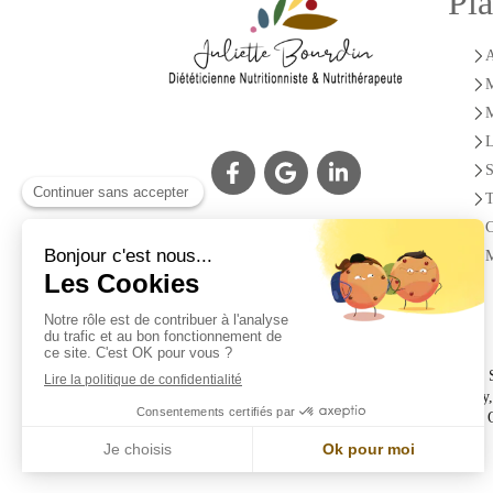
Pla
A
M
M
L
S
T
C
M
Le cabinet est accessible à tous les habitants du 45 :
Saint-Aubin, Sandillon, Férolles, Vienne-en-Val, Tigy,
Loire, Sandillon, Neuvy-en-Sullias, Saint-Cyr-en-Val,