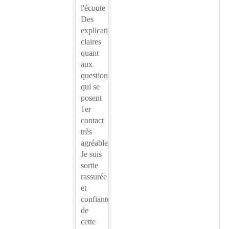
l'écoute
Des
explications
claires
quant
aux
questions
qui se
posent
1er
contact
très
agréable
Je suis
sortie
rassurée
et
confiante
de
cette