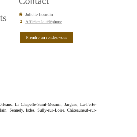
Contact
ts
Juliette Bourdin
Afficher le téléphone
Prendre un rendez-vous
, Orléans, La Chapelle-Saint-Mesmin, Jargeau, La-Ferté-
lain, Sennely, Isdes, Sully-sur-Loire, Châteauneuf-sur-