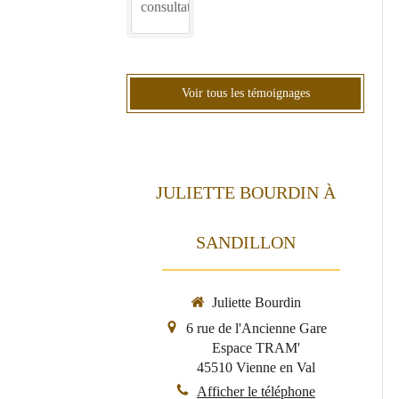
consultation
Voir tous les témoignages
JULIETTE BOURDIN À
SANDILLON
Juliette Bourdin
6 rue de l'Ancienne Gare
Espace TRAM'
45510
Vienne en Val
Afficher le téléphone